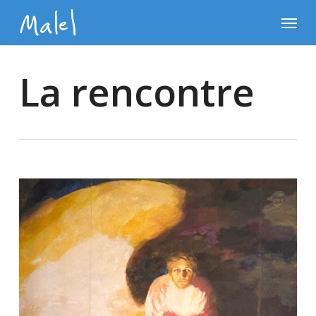
Skip
Menu
to
main
content
La rencontre