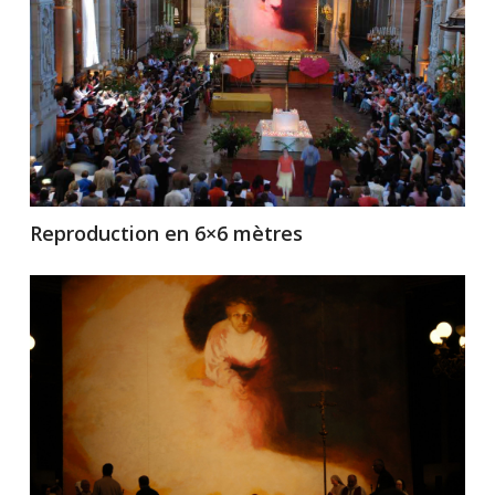
Reproduction en 6×6 mètres