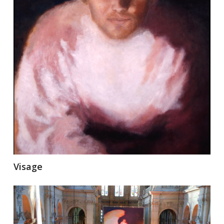
Visage