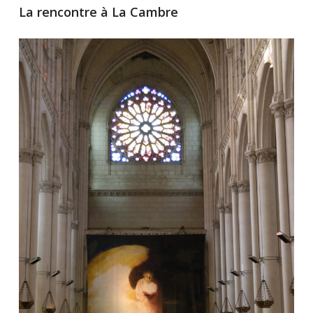
La rencontre à La Cambre