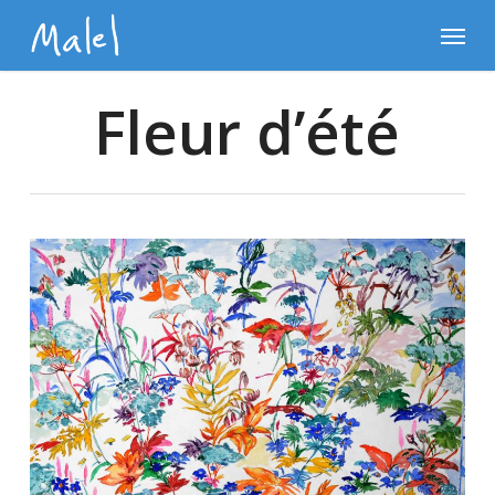
Skip
Menu
to
main
content
Fleur d’été